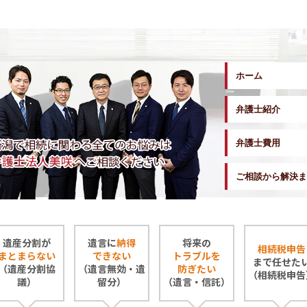
ホーム
弁護士紹介
弁護士費用
ご相談から解決ま
遺産分割が
遺言に
納得
将来の
相続税申告
まとまらない
できない
トラブルを
まで任せた
（遺産分割協
（遺言無効・遺
防ぎたい
（相続税申告
議）
留分）
（遺言・信託）