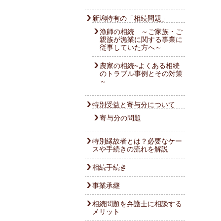
新潟特有の「相続問題」
漁師の相続 ～ご家族・ご
親族が漁業に関する事業に
従事していた方へ～
農家の相続~よくある相続
のトラブル事例とその対策
～
特別受益と寄与分について
寄与分の問題
特別縁故者とは？必要なケー
スや手続きの流れを解説
相続手続き
事業承継
相続問題を弁護士に相談する
メリット