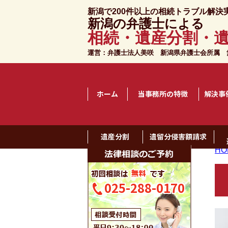
新潟で200件以上の相続トラブル解決
新潟の弁護士による
相続・遺産分割・
運営：弁護士法人美咲 新潟県弁護士会所属
無
ホーム
当事務所の特徴
解決事
遺産分割
遺留分侵害額請求
HO
025-288-0170