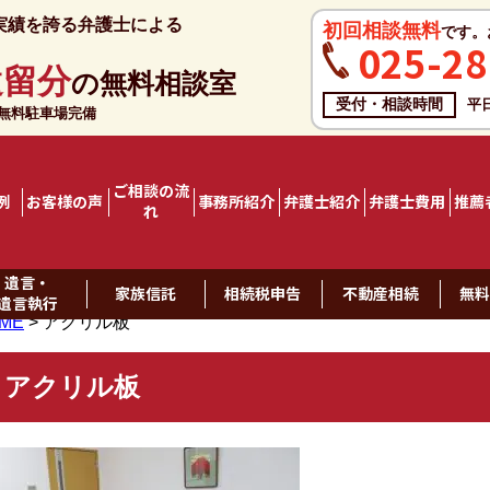
実績を誇る弁護士による
初回相談無料
です。
025-28
遺留分
の無料相談室
受付・相談時間
平
料駐車場完備
ご相談の流
例
お客様の声
事務所紹介
弁護士紹介
弁護士費用
推薦
れ
遺言・
家族信託
相続税申告
不動産相続
無
遺言執行
ME
>
アクリル板
アクリル板