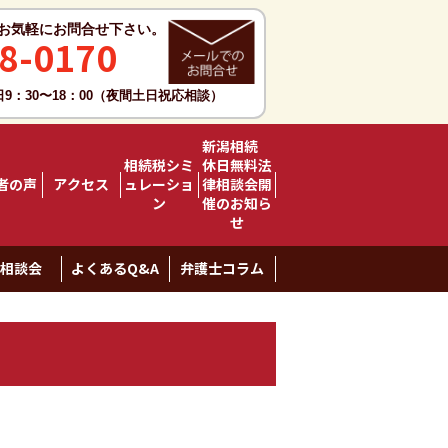
お気軽にお問合せ下さい。
8-0170
日9：30〜18：00（夜間土日祝応相談）
新潟相続
相続税シミ
休日無料法
者の声
アクセス
ュレーショ
律相談会開
ン
催のお知ら
せ
料相談会
よくあるQ&A
弁護士コラム