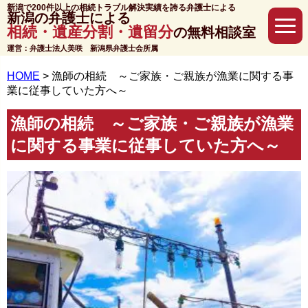
新潟で200件以上の相続トラブル解決実績を誇る弁護士による
新潟の弁護士による
相続・遺産分割・遺留分
の無料相談室
運営：弁護士法人美咲 新潟県弁護士会所属
HOME
>
漁師の相続 ～ご家族・ご親族が漁業に関する事
業に従事していた方へ～
漁師の相続 ～ご家族・ご親族が漁業
に関する事業に従事していた方へ～