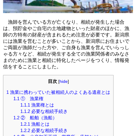
漁師を営んでいる方が亡くなり、相続が発生した場合
は、預貯金やご自宅の土地建物といった財産のほかに、漁
師の方特有の財産が含まれるため注意が必要です。新潟県
には漁業を営むことが多いことから、新潟県にお住まいで
ご両親が漁師だった方や、ご自身も漁業を営んでいらっし
ゃる方々など、相続が発生する全ての漁業関係者のみなさ
まのために漁業と相続に特化したページをつくり、情報発
信をすることにしました。
目次
[
hide
]
1
漁業に携わっていた被相続人のよくある遺産とは
1.1
① 漁業権
1.1.1
漁業権とは
1.1.2
必要な相続手続き
1.2
② 船舶（漁船）
1.2.1
漁船とは
1.2.2
必要な相続手続き