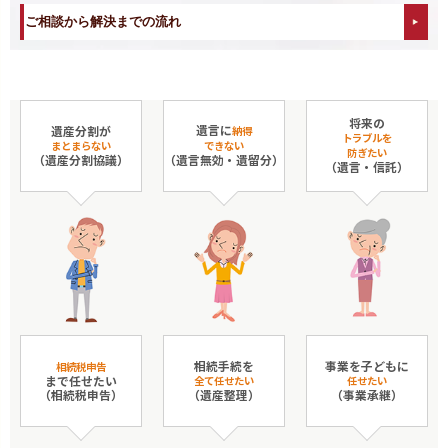
ご相談から解決までの流れ
将来の
遺言に
遺産分割が
納得
トラブルを
まとまらない
できない
防ぎたい
（遺産分割協議）
（遺言無効・遺留分）
（遺言・信託）
相続手続を
事業を子どもに
相続税申告
まで任せたい
全て任せたい
任せたい
（相続税申告）
（遺産整理）
（事業承継）