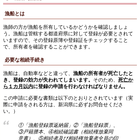
漁船とは
漁師の方が漁船を所有しているかどうかを確認しましょ
う。漁船は管轄する都道府県に対して登録が必要とされて
いますので、その登録原簿や登録証をチェックすること
で、所有者を確認することができます。
必要な相続手続き
漁船は、自動車などと違って、
漁船の所有者が死亡したと
き、登録の効力が失われてしまいます。
そのため、
死亡か
ら１カ月以内
に登録の申請を行わなければなりません。
この申請に必要な書類は以下のとおりとされています（実
際に申請をされる方は、新潟県に必ずお問合せくださ
い。）
①「漁船登録票返納届」②「漁船登録票」、
③戸籍謄本、④相続確認書（相続権放棄同
意書）、⑤相続者及び相続権放棄者全員の印