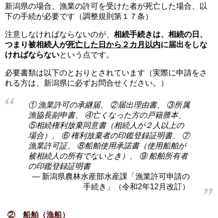
新潟県の場合、漁業の許可を受けた者が死亡した場合、以
下の手続が必要です（調整規則第１７条）
注意しなければならないのが、
相続手続きは、相続の日、
つまり被相続人が
死亡した日から２カ月以内
に届出をしな
ければならない
という点です。
必要書類は以下のとおりとされています（実際に申請をさ
れる方は、新潟県に必ずお問合せください。）
① 漁業許可の承継届、 ②届出理由書、 ③所属
漁協長副申書、 ④亡くなった方の戸籍謄本、
⑤相続権利放棄同意書（相続人が２人以上の
場合）、 ⑥ 権利放棄者の印鑑登録証明書、 ⑦
漁業許可証、 ⑧船舶使用承諾書（使用船舶が
被相続人の所有でないとき）、 ⑨ 船舶所有者
の印鑑登録証明書
新潟県農林水産部水産課「漁業許可申請の
手続き」（令和2年12月改訂）
② 船舶（漁船）