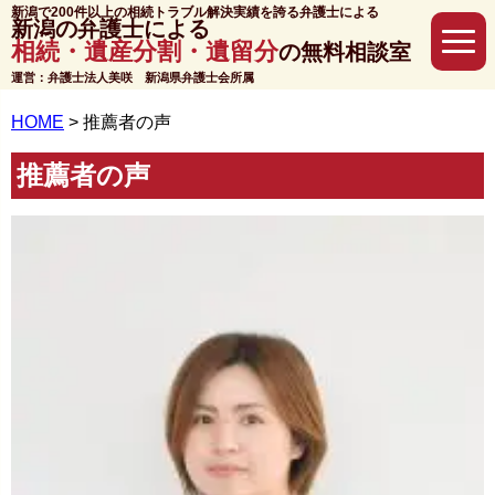
新潟で200件以上の相続トラブル解決実績を誇る弁護士による
新潟の弁護士による
相続・遺産分割・遺留分
の無料相談室
運営：弁護士法人美咲 新潟県弁護士会所属
HOME
>
推薦者の声
推薦者の声