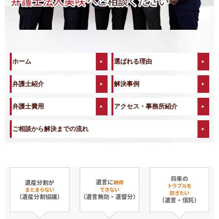
ホーム
選ばれる理由
弁護士紹介
解決事例
弁護士費用
アクセス・事務所紹介
ご相談から解決までの流れ
将来の
遺言に
遺産分割が
納得
トラブルを
まとまらない
できない
防ぎたい
（遺産分割協議）
（遺言無効・遺留分）
（遺言・信託）