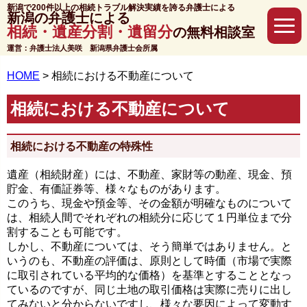
新潟で200件以上の相続トラブル解決実績を誇る弁護士による
新潟の弁護士による
相続・遺産分割・遺留分
の無料相談室
運営：弁護士法人美咲 新潟県弁護士会所属
HOME
>
相続における不動産について
相続における不動産について
相続における不動産の特殊性
遺産（相続財産）には、不動産、家財等の動産、現金、預
貯金、有価証券等、様々なものがあります。
このうち、現金や預金等、その金額が明確なものについて
は、相続人間でそれぞれの相続分に応じて１円単位まで分
割することも可能です。
しかし、不動産については、そう簡単ではありません。と
いうのも、不動産の評価は、原則として時価（市場で実際
に取引されている平均的な価格）を基準とすることとなっ
ているのですが、同じ土地の取引価格は実際に売りに出し
てみないと分からないですし、様々な要因によって変動す