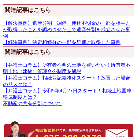
関連記事はこちら
【解決事例】遺産分割 調停 使途不明金の一部を相手方
が取得したことを認めさせた上で遺産分割を成立させた事
例
【解決事例】法定相続分の一部を早期に取得した事例
関連記事はこちら
【弁護士コラム】所有者不明の土地を買いたい！所有者不
明土地（建物）管理命令制度を解説
【弁護士コラム】相続登記義務化スタート！放置した場合
のリスクは？
【弁護士コラム】令和5年4月27日スタート！相続土地国庫
帰属制度とは？
不動産の共有分割について