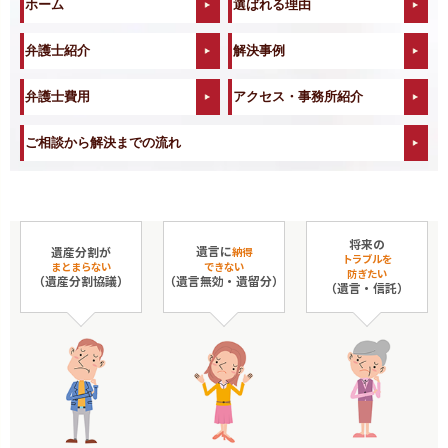
ホーム
選ばれる理由
弁護士紹介
解決事例
弁護士費用
アクセス・事務所紹介
ご相談から解決までの流れ
将来の
遺言に
遺産分割が
納得
トラブルを
まとまらない
できない
防ぎたい
（遺産分割協議）
（遺言無効・遺留分）
（遺言・信託）