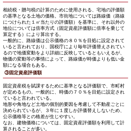
相続税・贈与税の計算のために使用される、宅地の評価額
の基準となる土地の価格。市街地については路線価（路線
につけられた１㎡当たりの評価額）を基準に、それ以外の
地位については倍率方式（固定資産評価額に倍率を乗じて
算定する）により算出する。
一般的に、路線価は公示価格の８０％を目処に設定されて
いると言われており、国税庁により毎年評価替えされてい
るので地価変動をより詳細に反映しているともいえるが、
物価の変動等の事情によって、路線価が時価よりも低い金
額になる場合もある。
③固定資産評価額
固定資産税を賦課するために基準となる評価額で、市町村
が定めるもの。一般的に、時価の７０％を目処に設定され
ていると言われている。
地形や角地など土地の個別的要因を考慮して不動産ごとに
決められているが、３年に１度しか評価替えしないため、
公示価格等との格差が生じやすい。
なお、建物価格については、固定資産評価額を利用して計
算されることが多い。