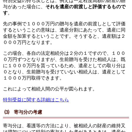
特別受益の持ち戻しとは、例えば一定程度高額の財産の贈
与があった場合に、
それを遺産の前渡しと評価するもので
す
。
先の事例で１０００万円の贈与を遺産の前渡しとして評価
するということの意味は、遺産分割にあたって、遺産に同
金額を加算するということです。そうすると、遺産額は２
０００万円となります。
この場合、各自の法定相続分は２分の１ですので、１００
０万円ずつとなりますが、生前贈与を受けた相続人は、既
に１０００万円を貰っているため、遺産としての取り分は
０となり、生前贈与を受けていない相続人は、遺産として
１０００万円取得できます。
これによって相続人間の公平が図られます。
特別受益に関する詳細はこちら
⑶ 寄与分の考慮
寄与分は、看護等の方法により、被相続人の財産の維持又
は増加について特別の寄与をした者があるときは、遺産か