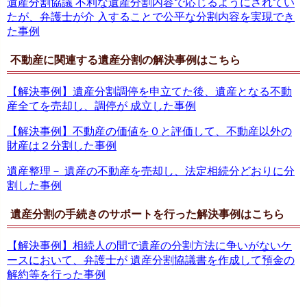
遺産分割協議 不利な遺産分割内容で応じるようにされてい
たが、弁護士が介 入することで公平な分割内容を実現でき
た事例
不動産に関連する遺産分割の解決事例はこちら
【解決事例】遺産分割調停を申立てた後、遺産となる不動
産全てを売却し、調停が 成立した事例
【解決事例】不動産の価値を０と評価して、不動産以外の
財産は２分割した事例
遺産整理－ 遺産の不動産を売却し、法定相続分どおりに分
割した事例
遺産分割の手続きのサポートを行った解決事例はこちら
【解決事例】相続人の間で遺産の分割方法に争いがないケ
ースにおいて、弁護士が 遺産分割協議書を作成して預金の
解約等を行った事例