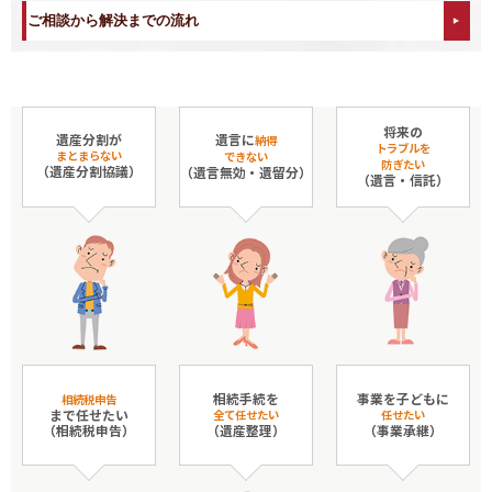
ご相談から解決までの流れ
将来の
遺言に
遺産分割が
納得
トラブルを
まとまらない
できない
防ぎたい
（遺産分割協議）
（遺言無効・遺留分）
（遺言・信託）
相続手続を
事業を子どもに
相続税申告
まで任せたい
全て任せたい
任せたい
（相続税申告）
（遺産整理）
（事業承継）