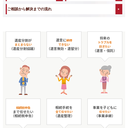
ご相談から解決までの流れ
将来の
遺言に
遺産分割が
納得
トラブルを
まとまらない
できない
防ぎたい
（遺産分割協議）
（遺言無効・遺留分）
（遺言・信託）
相続手続を
事業を子どもに
相続税申告
まで任せたい
全て任せたい
任せたい
（相続税申告）
（遺産整理）
（事業承継）