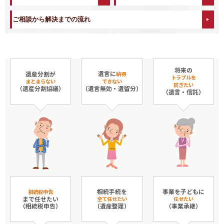
ご相談から解決までの流れ
将来の
遺言に
遺産分割が
納得
トラブルを
まとまらない
できない
防ぎたい
（遺産分割協議）
（遺言無効・遺留分）
（遺言・信託）
相続手続を
事業を子どもに
相続税申告
まで任せたい
全て任せたい
任せたい
（相続税申告）
（遺産整理）
（事業承継）