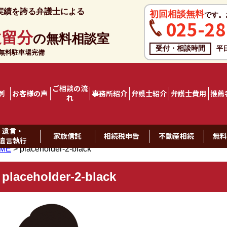
実績を誇る弁護士による
初回相談無料
です。
025-28
遺留分
の無料相談室
受付・相談時間
平
料駐車場完備
ご相談の流
例
お客様の声
事務所紹介
弁護士紹介
弁護士費用
推薦
れ
遺言・
家族信託
相続税申告
不動産相続
無
遺言執行
ME
>
placeholder-2-black
placeholder-2-black