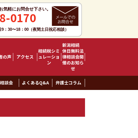
お気軽にお問合せ下さい。
8-0170
日9：30〜18：00（夜間土日祝応相談）
新潟相続
相続税シミ
休日無料法
者の声
アクセス
ュレーショ
律相談会開
ン
催のお知ら
せ
料相談会
よくあるQ&A
弁護士コラム