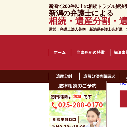
新潟で200件以上の相続トラブル解決
新潟の弁護士による
相続・遺産分割・
運営：弁護士法人美咲 新潟県弁護士会所属
無
ホーム
当事務所の特徴
解決事
遺産分割
遺留分侵害額請求
HO
025-288-0170