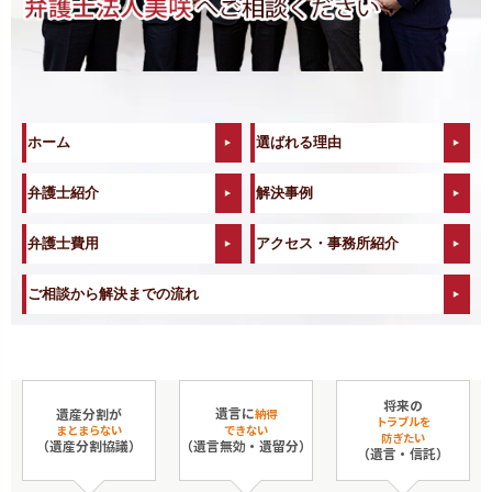
ホーム
選ばれる理由
弁護士紹介
解決事例
弁護士費用
アクセス・事務所紹介
ご相談から解決までの流れ
将来の
遺言に
遺産分割が
納得
トラブルを
まとまらない
できない
防ぎたい
（遺産分割協議）
（遺言無効・遺留分）
（遺言・信託）