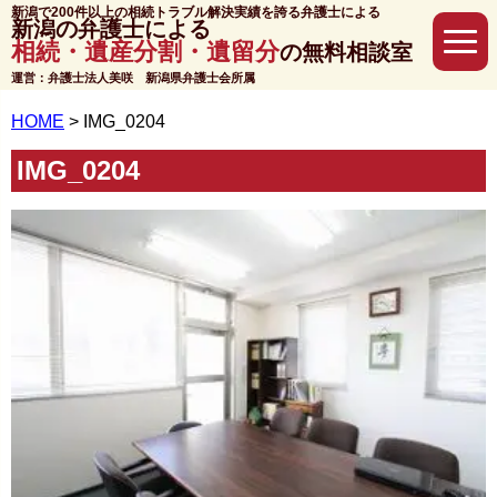
新潟で200件以上の相続トラブル解決実績を誇る弁護士による
新潟の弁護士による
相続・遺産分割・遺留分
の無料相談室
運営：弁護士法人美咲 新潟県弁護士会所属
HOME
>
IMG_0204
IMG_0204