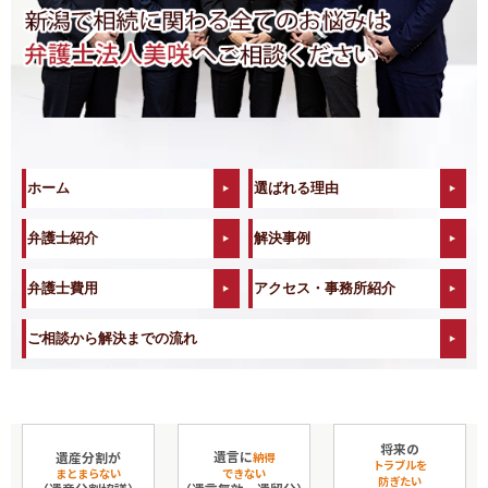
ホーム
選ばれる理由
弁護士紹介
解決事例
弁護士費用
アクセス・事務所紹介
ご相談から解決までの流れ
将来の
遺言に
遺産分割が
納得
トラブルを
まとまらない
できない
防ぎたい