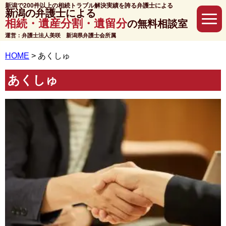
新潟で200件以上の相続トラブル解決実績を誇る弁護士による
新潟の弁護士による
相続・遺産分割・遺留分
の無料相談室
運営：弁護士法人美咲 新潟県弁護士会所属
HOME
>
あくしゅ
あくしゅ