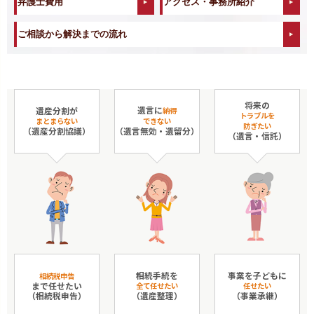
弁護士費用
アクセス・事務所紹介
ご相談から解決までの流れ
将来の
遺言に
遺産分割が
納得
トラブルを
まとまらない
できない
防ぎたい
（遺産分割協議）
（遺言無効・遺留分）
（遺言・信託）
相続手続を
事業を子どもに
相続税申告
まで任せたい
全て任せたい
任せたい
（相続税申告）
（遺産整理）
（事業承継）