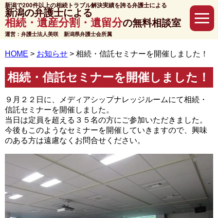
新潟で200件以上の相続トラブル解決実績を誇る弁護士による
新潟の弁護士による
相続・遺産分割・遺留分
の無料相談室
運営：弁護士法人美咲 新潟県弁護士会所属
HOME
>
お知らせ
>
相続・信託セミナーを開催しました！
相続・信託セミナーを開催しました！
９月２２日に、メディアシップナレッジルームにて相続・
信託セミナーを開催しました。
当日は定員を超える３５名の方にご参加いただきました。
今後もこのようなセミナーを開催していきますので、興味
のある方は遠慮なくお問合せください。