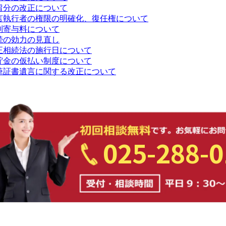
留分の改正について
言執行者の権限の明確化、復任権について
別寄与料について
続の効力の見直し
正相続法の施行日について
貯金の仮払い制度について
筆証書遺言に関する改正について
025-288-