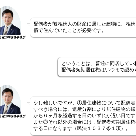
配偶者が被相続人の財産に属した建物に、相続
償で住んでいたことが必要です。
総合法律税務事務所
ということは、普通に同居してい
配偶者短期居住権はいつまで認め
少し難しいですが、①居住建物について配偶者
すべき場合には、遺産分割により居住建物の帰
から６ヶ月を経過する日のいずれか遅い日です
総合法律税務事務所
また②それ以外の場合には，配偶者短期居住権
する日になります（民法１０３７条１項）。