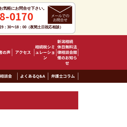
お気軽にお問合せ下さい。
8-0170
日9：30〜18：00（夜間土日祝応相談）
新潟相続
相続税シミ
休日無料法
者の声
アクセス
ュレーショ
律相談会開
ン
催のお知ら
せ
料相談会
よくあるQ&A
弁護士コラム