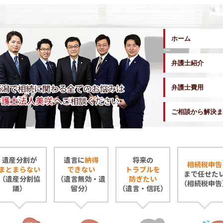
ホーム
弁護士紹介
弁護士費用
ご相談から解決ま
遺産分割が
遺言に
納得
将来の
相続税申告
まとまらない
できない
トラブルを
まで任せた
（遺産分割協
（遺言無効・遺
防ぎたい
（相続税申告
議）
留分）
（遺言・信託）