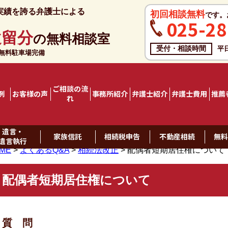
実績を誇る弁護士による
初回相談無料
です。
025-28
遺留分
の無料相談室
受付・相談時間
平
料駐車場完備
ご相談の流
例
お客様の声
事務所紹介
弁護士紹介
弁護士費用
推薦
れ
遺言・
家族信託
相続税申告
不動産相続
無
遺言執行
ME
>
よくあるQ&A
>
相続法改正
>
配偶者短期居住権について
配偶者短期居住権について
質 問