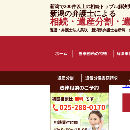
新潟で200件以上の相続トラブル解決
新潟の弁護士による
相続・遺産分割・
運営：弁護士法人美咲 新潟県弁護士会所属
無
ホーム
当事務所の特徴
解決事
遺産分割
遺留分侵害額請求
HO
025-288-0170