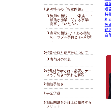
遺
遺
新潟特有の「相続問題」
特
漁師の相続 ～ご家族・ご
相
親族が漁業に関する事業に
従事していた方へ～
改
預
農家の相続~よくある相続
自
のトラブル事例とその対策
～
特別受益と寄与分について
寄与分の問題
特別縁故者とは？必要なケー
スや手続きの流れを解説
相続手続き
事業承継
相続問題を弁護士に相談する
メリット