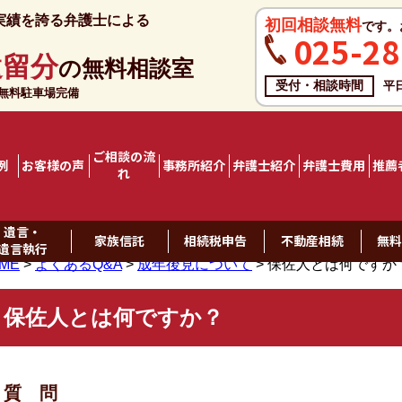
実績を誇る弁護士による
初回相談無料
です。
025-28
遺留分
の無料相談室
受付・相談時間
平
料駐車場完備
ご相談の流
例
お客様の声
事務所紹介
弁護士紹介
弁護士費用
推薦
れ
遺言・
家族信託
相続税申告
不動産相続
無
遺言執行
ME
>
よくあるQ&A
>
成年後見について
>
保佐人とは何ですか
保佐人とは何ですか？
質 問