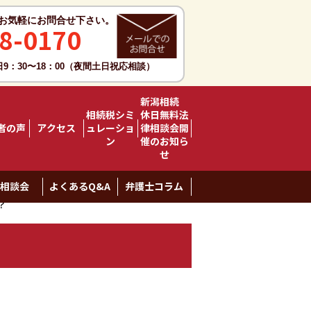
お気軽にお問合せ下さい。
8-0170
日9：30〜18：00（夜間土日祝応相談）
新潟相続
相続税シミ
休日無料法
者の声
アクセス
ュレーショ
律相談会開
ン
催のお知ら
せ
料相談会
よくあるQ&A
弁護士コラム
？