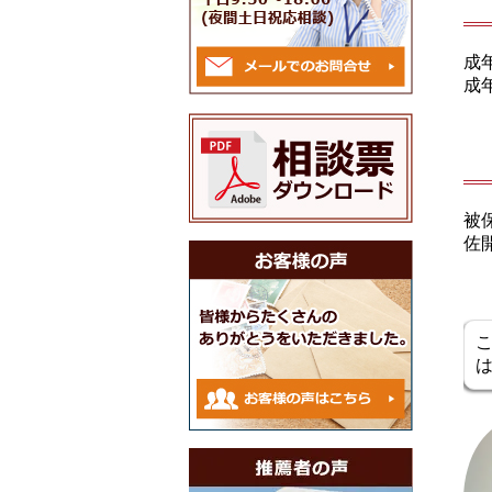
成
成
被
佐