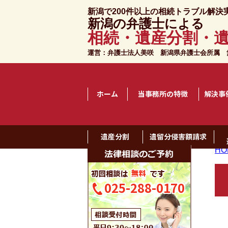
新潟で200件以上の相続トラブル解決
新潟の弁護士による
相続・遺産分割・
運営：弁護士法人美咲 新潟県弁護士会所属
無
ホーム
当事務所の特徴
解決事
遺産分割
遺留分侵害額請求
HO
025-288-0170