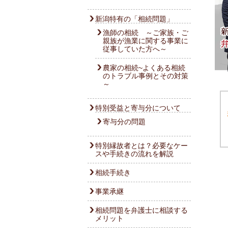
新潟特有の「相続問題」
漁師の相続 ～ご家族・ご
親族が漁業に関する事業に
従事していた方へ～
農家の相続~よくある相続
のトラブル事例とその対策
～
特別受益と寄与分について
寄与分の問題
特別縁故者とは？必要なケー
スや手続きの流れを解説
相続手続き
事業承継
相続問題を弁護士に相談する
メリット