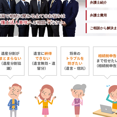
弁護士紹介
弁護士費用
ご相談から解決ま
遺産分割が
遺言に
納得
将来の
相続税申告
まとまらない
できない
トラブルを
まで任せた
（遺産分割協
（遺言無効・遺
防ぎたい
（相続税申告
議）
留分）
（遺言・信託）