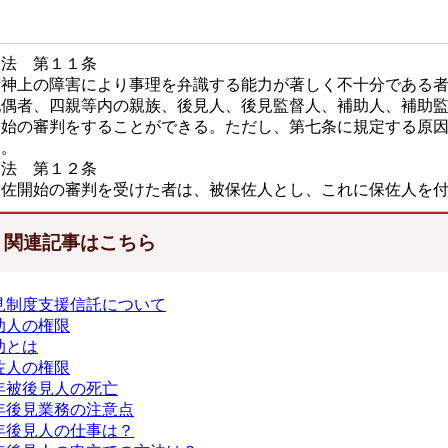
民法 第１１条
精神上の障害により事理を弁識する能力が著しく不十分である
配偶者、四親等内の親族、後見人、後見監督人、補助人、補助
開始の審判をすることができる。ただし、第七条に規定する原
い。
民法 第１２条
保佐開始の審判を受けた者は、被保佐人とし、これに保佐人を
関連記事はこちら
見制度支援信託について
助人の権限
助とは
佐人の権限
年被後見人の死亡
年後見業務の注意点
年後見人の仕事は？