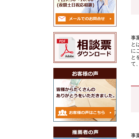
事
と
に
と
て
事