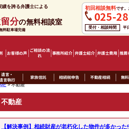
実績を誇る弁護士による
初回相談無料
です。
025-28
遺留分
の無料相談室
受付・相談時間
平
料駐車場完備
ご相談の流
例
お客様の声
事務所紹介
弁護士紹介
弁護士費用
推薦
れ
遺言・
家族信託
相続税申告
不動産相続
無
遺言執行
ME
>
不動産
不動産
【解決事例】相続財産が老朽化した物件が多かった