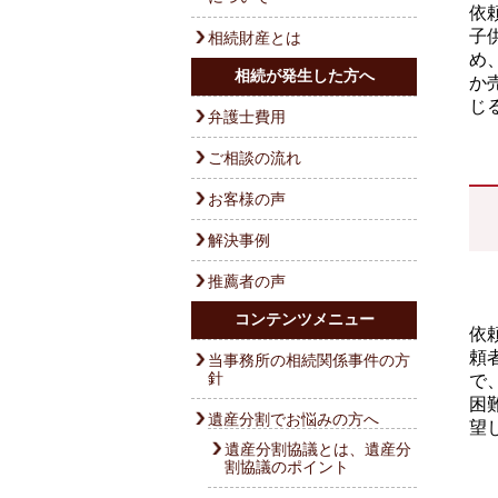
依
子
相続財産とは
め
相続が発生した方へ
か
じ
弁護士費用
ご相談の流れ
お客様の声
解決事例
推薦者の声
コンテンツメニュー
依
頼
当事務所の相続関係事件の方
針
で
困
遺産分割でお悩みの方へ
望
遺産分割協議とは、遺産分
割協議のポイント