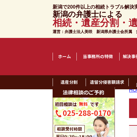
新潟で200件以上の相続トラブル解決
新潟の弁護士による
相続・遺産分割・
運営：弁護士法人美咲 新潟県弁護士会所属
無
ホーム
当事務所の特徴
解決事
遺産分割
遺留分侵害額請求
HO
025-288-0170