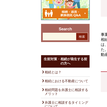
Search
事
相
は
た
動
生前対策・相続が発生する前
の方へ
相続とは？
相続における不動産について
相続問題を弁護士に相談する
メリット
弁護士に相談するタイミング
について