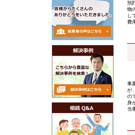
預
物
し
費
事
が
の
身
当