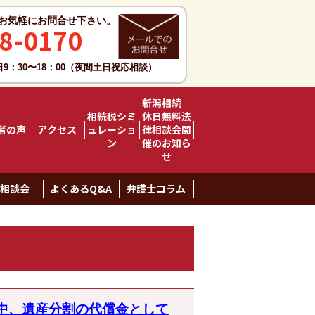
お気軽にお問合せ下さい。
8-0170
日9：30〜18：00（夜間土日祝応相談）
新潟相続
相続税シミ
休日無料法
者の声
アクセス
ュレーショ
律相談会開
ン
催のお知ら
せ
料相談会
よくあるQ&A
弁護士コラム
中、遺産分割の代償金として