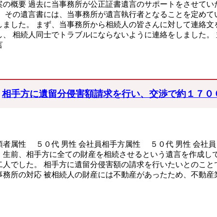
案の概要 過去に当事務所が公正証書遺言のサポートをさせてい
。 その遺言書には、当事務所が遺言執行者となることを定めて
しました。 まず、当事務所から相続人の皆さんに対して連絡文
し、 相続人同士でトラブルにならないように連絡をしました。
言
相手方に遺留分侵害額請求を行い、交渉で約１７０
頼者属性 ５０代 男性 会社員相手方属性 ５０代 男性 会社員
、生前、相手方に全ての財産を相続させるという遺言を作成して
二人でした。 相手方に遺留分侵害額の請求を行いたいとのこと
事務所の対応 被相続人の財産には不動産があったため、不動産