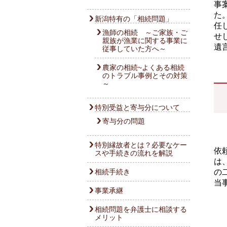
事
た
新潟特有の「相続問題」
任
漁師の相続 ～ご家族・ご
せ
親族が漁業に関する事業に
遺
従事していた方へ～
農家の相続~よくある相続
のトラブル事例とその対策
～
特別受益と寄与分について
寄与分の問題
特別縁故者とは？必要なケー
依
スや手続きの流れを解説
は
相続手続き
の
当
事業承継
相続問題を弁護士に相談する
メリット