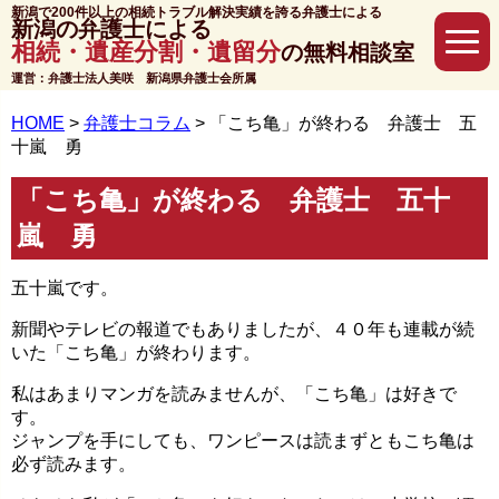
新潟で200件以上の相続トラブル解決実績を誇る弁護士による
新潟の弁護士による
相続・遺産分割・遺留分
の無料相談室
運営：弁護士法人美咲 新潟県弁護士会所属
HOME
>
弁護士コラム
>
「こち亀」が終わる 弁護士 五
十嵐 勇
「こち亀」が終わる 弁護士 五十
嵐 勇
五十嵐です。
新聞やテレビの報道でもありましたが、４０年も連載が続
いた「こち亀」が終わります。
私はあまりマンガを読みませんが、「こち亀」は好きで
す。
ジャンプを手にしても、ワンピースは読まずともこち亀は
必ず読みます。