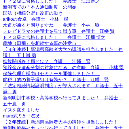
ＦＰ２級に合格しました！ 弁護士 江畑博之
新潟市での「本人通知制度」の開始
民法（相続分野）改正の動き
arikoの食卓 弁護士 小林 塁
水道が凍ると困りますね 弁護士 小林 塁
テレビドラマの弁護士を見て思う事 弁護士 江幡 賢
ＦＰ３級に合格しました！ 弁護士 江畑 博之
農地（田畑）を相続する際の注意点
【３年連続】新潟県高齢者大学の講師を担当しました 弁
護士 五十嵐 勇
姻族関係終了届とは？ 弁護士 江幡 賢
預貯金が遺産分割の対象になる、の意味 弁護士 小林 塁
保険代理店様向けセミナーを開催しました！
節税目的の養子縁組は有効か？ 弁護士 江幡 賢
「法定相続情報証明制度」が導入されます 弁護士 五十
嵐 勇
新潟明訓中学校・高等学校へ行ってきました！ 弁護士
五十嵐 勇
イスを変えました
muro式 9.5 「答え」
【２年連続】新潟県高齢者大学の講師を担当しました！
新潟医療福祉カレッジへ行ってきました！ 弁護士 五十