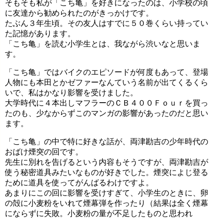
そもそも私が「こち亀」を好きになったのは、小学校の頃
に友達から勧められたのがきっかけです。
たぶん３年生頃。その友人はすでに５０巻くらい持ってい
た記憶があります。
「こち亀」を読む小学生とは、我ながら渋いなと思いま
す。
「こち亀」ではバイクのエピソードが何度もあって、登場
人物にも本田とかゼファーなんていう名前が出てくるくら
いで、私はかなり影響を受けました。
大学時代に４本出しマフラーのＣＢ４００Ｆｏｕｒを買っ
たのも、少なからずこのマンガの影響があったのだと思い
ます。
「こち亀」の中で特に好きな話が、両津勘吉の少年時代の
おばけ煙突の回です。
先生に別れを告げるという内容もそうですが、両津勘吉が
使う秘密道具みたいなものが好きでした。煙突によじ登る
ために道具を使ってがんばるわけですよ。
あまりにこの回に影響を受けすぎて、小学生のときに、卵
の殻に小麦粉をいれて煙幕弾を作ったり（結果は全く煙幕
にならずに失敗。小麦粉の量が不足したものと思われ