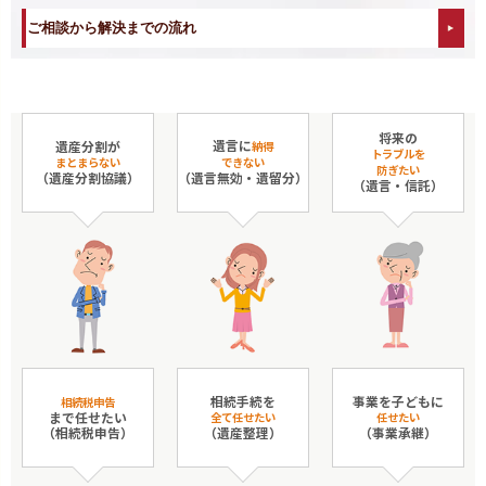
ご相談から解決までの流れ
将来の
遺言に
遺産分割が
納得
トラブルを
まとまらない
できない
防ぎたい
（遺産分割協議）
（遺言無効・遺留分）
（遺言・信託）
相続手続を
事業を子どもに
相続税申告
まで任せたい
全て任せたい
任せたい
（相続税申告）
（遺産整理）
（事業承継）