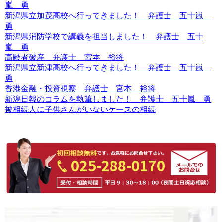
嵐 勇
新潟県立加茂高校へ行ってきました！ 弁護士 五十嵐
勇
新潟県消防学校で講義を担当しました！ 弁護士 五十
嵐 勇
高齢者破産 弁護士 宮本 裕将
新潟県立新津高校へ行ってきました！ 弁護士 五十嵐
勇
香港金融・投資視察 弁護士 宮本 裕将
新潟日報のコラムを執筆しました！ 弁護士 五十嵐 勇
被相続人に子供さんがいないケースの相続
025-288-0170