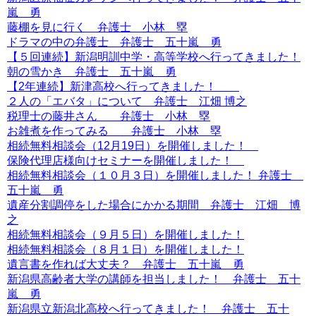
嵐 勇
藤棚を見に行く 弁護士 小林 塁
ドラマの中の弁護士 弁護士 五十嵐 勇
【５回連続】新潟明訓中学・高等学校へ行ってきました！
朝の雪かき 弁護士 五十嵐 勇
【2年連続】新津高校へ行ってきました！
２人の「エバタ」について 弁護士 江畑 博之
税理士の藤井さん 弁護士 小林 塁
お雑煮を作ってみる 弁護士 小林 塁
相続無料相談会（12月19日）を開催しました！
保険代理店様向けセミナーを開催しました！
相続無料相談会（１０月３日）を開催しました！ 弁護士
五十嵐 勇
遺産分割調停をした場合にかかる期間 弁護士 江畑 博
之
相続無料相談会（９月５日）を開催しました！
相続無料相談会（８月１日）を開催しました！
遺言書を作れば大丈夫？ 弁護士 五十嵐 勇
新潟県高齢者大学の講師を担当しました！ 弁護士 五十
嵐 勇
新潟県立新潟北高校へ行ってきました！ 弁護士 五十