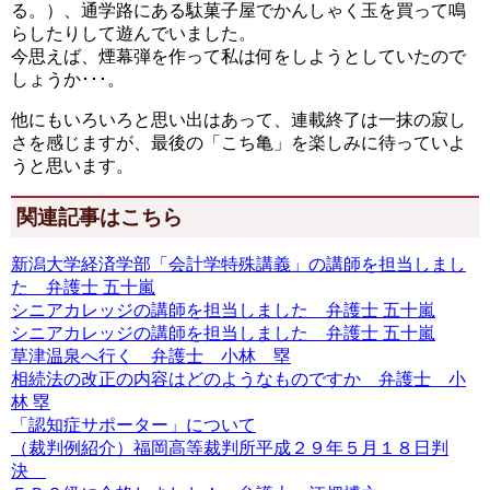
る。）、通学路にある駄菓子屋でかんしゃく玉を買って鳴
らしたりして遊んでいました。
今思えば、煙幕弾を作って私は何をしようとしていたので
しょうか･･･。
他にもいろいろと思い出はあって、連載終了は一抹の寂し
さを感じますが、最後の「こち亀」を楽しみに待っていよ
うと思います。
関連記事はこちら
新潟大学経済学部「会計学特殊講義」の講師を担当しまし
た 弁護士 五十嵐
シニアカレッジの講師を担当しました 弁護士 五十嵐
シニアカレッジの講師を担当しました 弁護士 五十嵐
草津温泉へ行く 弁護士 小林 塁
相続法の改正の内容はどのようなものですか 弁護士 小
林 塁
「認知症サポーター」について
（裁判例紹介）福岡高等裁判所平成２９年５月１８日判
決