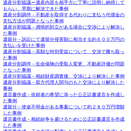
遺産分割協議ー遺産内容を相手方に丁寧に説明し納得して
もらい、早期に解決できた事例
遺産分割調停－不動産を取得する代わりに支払う代償金の
支払方法が問題となった事例
遺産分割協議－感情的対立がある場合に交渉により解決し
た事例
遺留分－訴訟にて遺留分侵害額に相当する約６００万円の
支払いを受けた事例
遺産分割協議－高額な特別受益について、交渉で勝ち取っ
た事例
遺産分割調停－生命保険の受取人変更、不動産評価が問題
となった事例
遺産分割協議－相続財産調査後、交渉により解決した事例
遺産分割協議－双方代理人関与のもと交渉により解決した
事例
遺言書作成－依頼者の希望に添った公正証書遺言を作成し
た事例
遺留分－使途不明金がある事案について約２８０万円増額
した事例
遺言書作成－相続紛争を避けるために公正証書遺言を作成
した事例