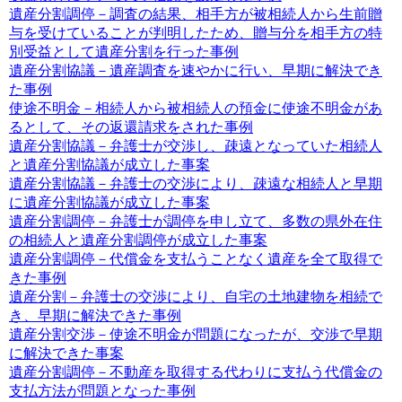
遺産分割調停－調査の結果、相手方が被相続人から生前贈
与を受けていることが判明したため、贈与分を相手方の特
別受益として遺産分割を行った事例
遺産分割協議－遺産調査を速やかに行い、早期に解決でき
た事例
使途不明金－相続人から被相続人の預金に使途不明金があ
るとして、その返還請求をされた事例
遺産分割協議－弁護士が交渉し、疎遠となっていた相続人
と遺産分割協議が成立した事案
遺産分割協議－弁護士の交渉により、疎遠な相続人と早期
に遺産分割協議が成立した事案
遺産分割調停－弁護士が調停を申し立て、多数の県外在住
の相続人と遺産分割調停が成立した事案
遺産分割調停－代償金を支払うことなく遺産を全て取得で
きた事例
遺産分割－弁護士の交渉により、自宅の土地建物を相続で
き、早期に解決できた事例
遺産分割交渉－使途不明金が問題になったが、交渉で早期
に解決できた事案
遺産分割調停－不動産を取得する代わりに支払う代償金の
支払方法が問題となった事例