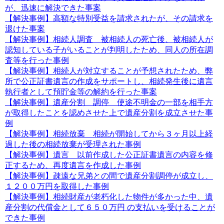
が、迅速に解決できた事案
【解決事例】高額な特別受益を請求されたが、その請求を
退けた事案
【解決事例】相続人調査 被相続人の死亡後、被相続人が
認知している子がいることが判明したため、同人の所在調
査等を行った事例
【解決事例】相続人が対立することが予想されたため、弊
所で公正証書遺言の作成をサポートし、相続発生後に遺言
執行者として預貯金等の解約を行った事案
【解決事例】遺産分割 調停 使途不明金の一部を相手方
が取得したことを認めさせた上で遺産分割を成立させた事
例
【解決事例】相続放棄 相続が開始してから３ヶ月以上経
過した後の相続放棄が受理された事例
【解決事例】遺言 以前作成した公正証書遺言の内容を修
正するため、再度遺言を作成した事例
【解決事例】疎遠な兄弟との間で遺産分割調停が成立し、
１２００万円を取得した事例
【解決事例】相続財産が老朽化した物件が多かった中、遺
産分割の代償金として６５０万円 の支払いを受けることが
できた事例