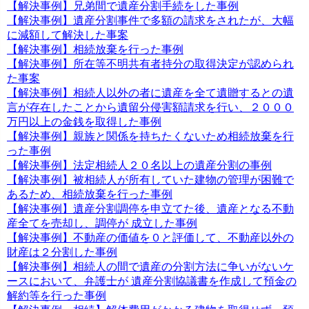
【解決事例】兄弟間で遺産分割手続をした事例
【解決事例】遺産分割事件で多額の請求をされたが、大幅
に減額して解決した事案
【解決事例】相続放棄を行った事例
【解決事例】所在等不明共有者持分の取得決定が認められ
た事案
【解決事例】相続人以外の者に遺産を全て遺贈するとの遺
言が存在したことから遺留分侵害額請求を行い、２０００
万円以上の金銭を取得した事例
【解決事例】親族と関係を持ちたくないため相続放棄を行
った事例
【解決事例】法定相続人２０名以上の遺産分割の事例
【解決事例】被相続人が所有していた建物の管理が困難で
あるため、相続放棄を行った事例
【解決事例】遺産分割調停を申立てた後、遺産となる不動
産全てを売却し、調停が 成立した事例
【解決事例】不動産の価値を０と評価して、不動産以外の
財産は２分割した事例
【解決事例】相続人の間で遺産の分割方法に争いがないケ
ースにおいて、弁護士が 遺産分割協議書を作成して預金の
解約等を行った事例