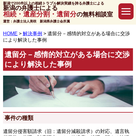
新潟で200件以上の相続トラブル解決実績を誇る弁護士による
新潟の弁護士による
相続・遺産分割・遺留分
の無料相談室
運営：弁護士法人美咲 新潟県弁護士会所属
HOME
>
解決事例
>
遺留分－感情的対立がある場合に交渉
により解決した事例
遺留分－感情的対立がある場合に交渉
により解決した事例
事件の種類
遺留分侵害額請求（旧：遺留分減殺請求）の対応、遺言執