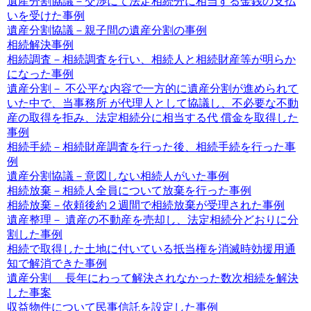
遺産分割協議－交渉にて法定相続分に相当する金銭の支払
いを受けた事例
遺産分割協議－親子間の遺産分割の事例
相続解決事例
相続調査－相続調査を行い、相続人と相続財産等が明らか
になった事例
遺産分割－ 不公平な内容で一方的に遺産分割が進められて
いた中で、当事務所 が代理人として協議し、不必要な不動
産の取得を拒み、法定相続分に相当する代 償金を取得した
事例
相続手続－相続財産調査を行った後、相続手続を行った事
例
遺産分割協議－意図しない相続人がいた事例
相続放棄－相続人全員について放棄を行った事例
相続放棄－依頼後約２週間で相続放棄が受理された事例
遺産整理－ 遺産の不動産を売却し、法定相続分どおりに分
割した事例
相続で取得した土地に付いている抵当権を消滅時効援用通
知で解消できた事例
遺産分割 長年にわって解決されなかった数次相続を解決
した事案
収益物件について民事信託を設定した事例