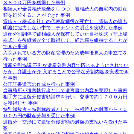
３８００万円を獲得した事例
相続人が全員相続放棄をしつつ、被相続人の自宅内の動産
類を処分することができた事例
賃借人（株式会社）の代表取締役が死亡し、賃借人の誰も
明渡に協力しない中で、テナントの明渡を実現した事例
遺産分割調停で被相続人が保有していた自社株式（非上場
株式）を後継者が全て取得して、経営権を維持することが
できた事例
入院されている方の財産管理のため成年後見人の申立てを
行った事例
遺産分割協議 不利な遺産分割内容で応じるようにされてい
たが、弁護士が介 入することで公平な分割内容を実現でき
た事例
公正証書遺言の作成を行った事例
当事務所が遺言執行者として遺言書の内容を実現した事例
相手方に遺留分侵害額請求を行い、交渉で約１７００万円
を獲得した 事例
特別縁故者－特別縁故者として、被相続人の財産から７０
００万円の財産分与を受けた事例
遺留分－交渉にて遺留分侵害額の満額の支払いを受けた事
案