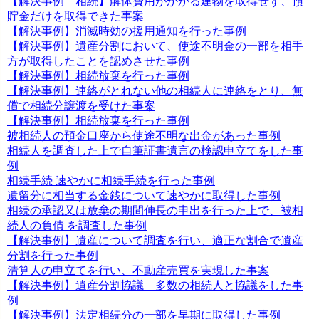
【解決事例 相続】解体費用がかかる建物を取得せず、預
貯金だけを取得できた事案
【解決事例】消滅時効の援用通知を行った事例
【解決事例】遺産分割において、使途不明金の一部を相手
方が取得したことを認めさせた事例
【解決事例】相続放棄を行った事例
【解決事例】連絡がとれない他の相続人に連絡をとり、無
償で相続分譲渡を受けた事案
【解決事例】相続放棄を行った事例
被相続人の預金口座から使途不明な出金があった事例
相続人を調査した上で自筆証書遺言の検認申立てをした事
例
相続手続 速やかに相続手続を行った事例
遺留分に相当する金銭について速やかに取得した事例
相続の承認又は放棄の期間伸長の申出を行った上で、被相
続人の負債 を調査した事例
【解決事例】遺産について調査を行い、適正な割合で遺産
分割を行った事例
清算人の申立てを行い、不動産売買を実現した事案
【解決事例】遺産分割協議 多数の相続人と協議をした事
例
【解決事例】法定相続分の一部を早期に取得した事例