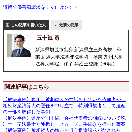
遺留分侵害額請求をするには＞＞＞
この記事を書いた人
最新の記事
五十嵐 勇
新潟県加茂市出身 新潟県立三条高校 卒
業 新潟大学法学部法学科 卒業 九州大学
法科大学院 修了 弁護士登録（66期）
関連記事はこちら
【解決事例】晩年、被相続人の世話をしていた依頼者が、
相続財産清算人の選任を申し立て、特別縁故者として遺産
の一部を取得した事例
【解決事例】遺産分割手続 会社代表者の相続について税
理士、司法書士と連携し、スムーズに手続きを行った事案
【解決事例】被相続人の妹から貸金返還請求がなされた