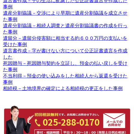
遺言書作成－子の生活に配慮した公正証書遺言を作成した
事例
遺産分割協議－交渉により早期に遺産分割協議を成立させ
た事例
遺産分割協議－相続人調査と遺産分割協議書の作成を行っ
た事例
遺留分－遺留分侵害額に相当する約６００万円の支払いを
受けた事例
遺言書作成－字が書けない方について公正証書遺言を作成
した
死因贈与－死因贈与契約を立証し、預金の払い戻しを受け
た事例
不当利得－預金の使い込みをした相続人から返還を受けた
事例
相続税－土地境界の確定による相続税の更正をした事例
025-288-0170