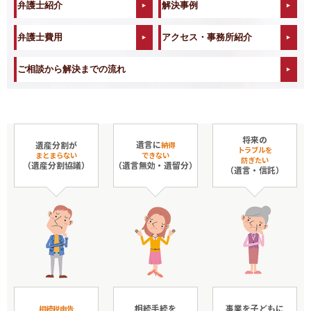
弁護士紹介
解決事例
弁護士費用
アクセス・事務所紹介
ご相談から解決までの流れ
将来の
遺言に
遺産分割が
納得
トラブルを
まとまらない
できない
防ぎたい
（遺産分割協議）
（遺言無効・遺留分）
（遺言・信託）
相続手続を
事業を子どもに
相続税申告