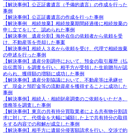
【解決事例】公正証書遺言（予備的遺言）の作成を行った
事例
【解決事例】公正証書遺言の作成を行った事例
【解決事例 相続放棄】相続放棄期間経過後に相続放棄の
申し立てをして、認められた事例
【解決事例 遺産分割】海外在住の依頼者から依頼を受
け、不動産等を売却した事案
【解決事例】相続人３名から依頼を受け、代理で相続放棄
の申述を行った事例
【解決事例】遺産分割調停において、預金の取引履歴（払
出伝票等）を調査を行い、相手方が受領した生前贈与が認
められ、獲得額の増額に成功した事例
【解決事例】遺産分割協議において、不動産等は承継せ
ず、現金と預貯金等の流動資産を獲得することに成功した
事例
【解決事例】相続人・相続財産調査のご依頼をいただき、
債務等を調査した事例
【解決事例】東京の共有持分買取業者による共有物分割請
求に対して、代償金を大幅に減額した上で共有持分の取得
をする内容での和解が成立した事例
【解決事例】相手方に遺留分侵害額請求を行い、交渉で約